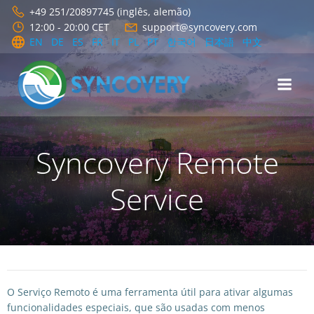
Skip
+49 251/20897745 (inglês, alemão)
to
12:00 - 20:00 CET
support@syncovery.com
content
EN
DE
ES
FR
IT
PL
PT
한국어
日本語
中文
Syncovery Remote
Service
O Serviço Remoto é uma ferramenta útil para ativar algumas
funcionalidades especiais, que são usadas com menos